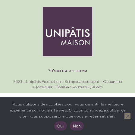
Зв'яжіться з нами
2023 - Unipâtis Production - Всі права захищені -
Юридична
інформація
-
Політика конфіденційності
Nous utilisons des cookies pour vous garantir la meilleure
expérience sur notre site web. Si vous continuez à utiliser ce
site, nous supposerons que vous en êtes satisfait.
Oui
Non