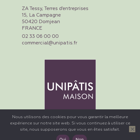
ZA Tessy, Terres d’entreprises
15, La Campagne
50420 Domjean
FRANCE
02 33 06 00 00
commercial@unipatis.fr
Nous utilisons des cookies pour vous garantir la meilleure
expérience sur notre site web. Si vous continuez à utiliser ce
Contactez nous
site, nous supposerons que vous en êtes satisfait.
© 2023 - Unipâtis Production - Tous droits réservés -
Mentions
Oui
Non