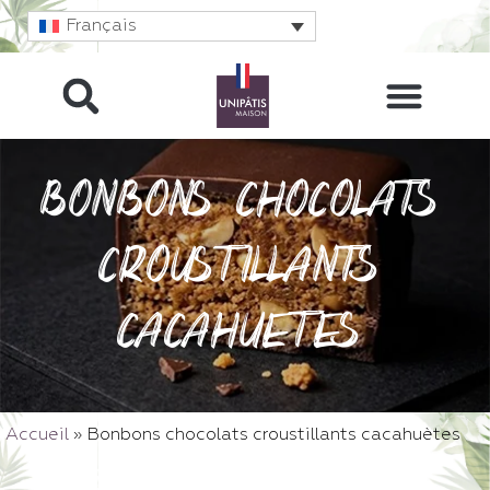
Français
Bonbons chocolats
croustillants
cacahuètes
Accueil
»
Bonbons chocolats croustillants cacahuètes